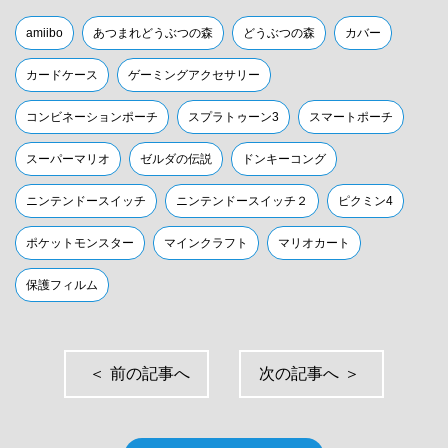
amiibo
あつまれどうぶつの森
どうぶつの森
カバー
カードケース
ゲーミングアクセサリー
コンビネーションポーチ
スプラトゥーン3
スマートポーチ
スーパーマリオ
ゼルダの伝説
ドンキーコング
ニンテンドースイッチ
ニンテンドースイッチ２
ピクミン4
ポケットモンスター
マインクラフト
マリオカート
保護フィルム
＜
前の記事へ
次の記事へ
＞