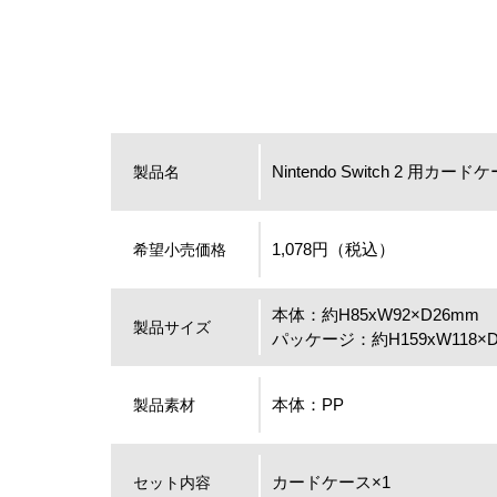
Nintendo Switch 2 用
製品名
1,078円（税込）
希望小売価格
本体：約H85xW92×D26mm
製品サイズ
パッケージ：約H159xW118×D
本体：PP
製品素材
カードケース×1
セット内容