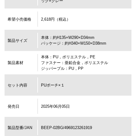
ック×グレー
希望小売価格
2,618円（税込）
本体：約H135×W290×D34mm
製品サイズ
パッケージ：約H340×W150×D38mm
本体：PU，ポリエステル，PE
製品素材
ファスナー：亜鉛合金，ポリエステル
ジッパープル：PU，PP
セット内容
PUポーチ×１
発売日
2025年06月05日
製品型番/JAN
BEEP-02BG/4969123261919