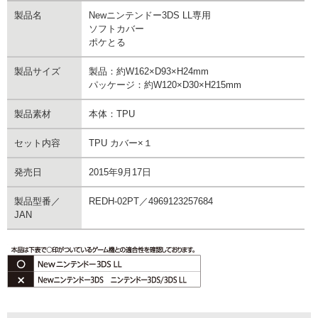
製品名
Newニンテンドー3DS LL専用
ソフトカバー
ポケとる
製品サイズ
製品：約W162×D93×H24mm
パッケージ：約W120×D30×H215mm
製品素材
本体：TPU
セット内容
TPU カバー×１
発売日
2015年9月17日
製品型番／
REDH-02PT／4969123257684
JAN