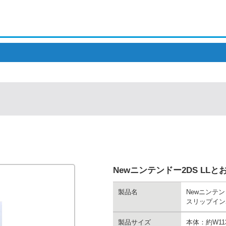
Newニンテンドー2DS LL
製品名
Newニンテン
スリップイン
製品サイズ
本体：約W113