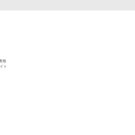
L専用
イト