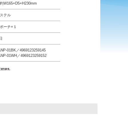
W165×D5×H230mm
ステル
ポーチ×１
0日
-01BK／4969123259145
-01WH／4969123259152